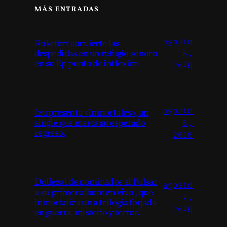
MÁS ENTRADAS
agosto
Rokefort convierte las
despedidas en un refugio sonoro
8,
en su Ep punto de inflexión
2026
agosto
Izu presenta «Inmortales», un
single que marca su esperado
8,
regreso.
2026
Dollezal de nominados al Pulsar
agosto
a su primer album en vivo , que
7,
inmortaliza un a trilogía forjada
2026
en guerra, misterio y terror.