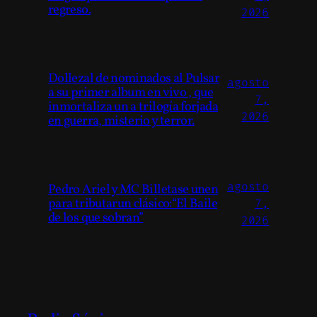
regreso.
2026
Dollezal de nominados al Pulsar
agosto
a su primer album en vivo , que
7,
inmortaliza un a trilogía forjada
2026
en guerra, misterio y terror.
agosto
Pedro Ariel y MC Billetase unen
para tributarun clásico:“El Baile
7,
de los que sobran”
2026