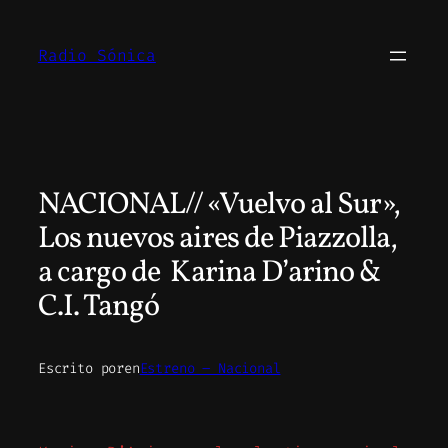
Saltar
al
Radio Sónica
contenido
NACIONAL// «Vuelvo al Sur»,
Los nuevos aires de Piazzolla,
a cargo de Karina D’arino &
C.I. Tangó
Escrito por
en
Estreno – Nacional